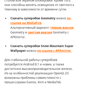
столом или экраном блокировки. Кроме того, 
они способны менять освещение от светлого к 
тёмному в зависимости от времени суток.
Скачать суперобои Geometry
 можно 
по 
ссылке на MediaFire
. 
Альтернативный вариант: 
тёмная версия
Geometry и 
светлая версия
 Geometry с 
APKmirror.
Скачать суперобои Snow Mountain Super 
Wallpaper
 можно 
по ссылке c APKmirror.
Для стабильной работы суперобоев 
потребуется Android 8.1 и новее, а также 
достаточно высокопроизводительное железо. 
Из-за особенностей реализации OpenGL ES 
возможны проблемы совместимости с 
процессорами Exynos, Kirin и MediaTek.
Для установки суперобоев достаточно 
установить APK-файл и выбрать новые обои с 
помощью стандартного средства установки 
обоев. Также это можно сделать с помощью 
приложения
 Обои
 от Google.