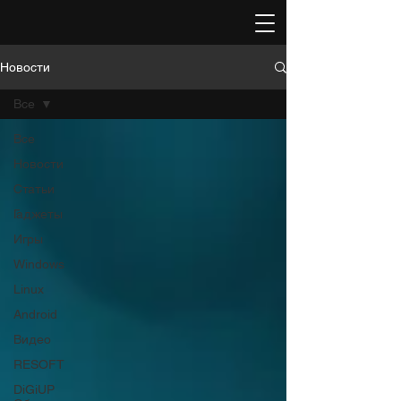
Новости
Все
Все
Новости
Статьи
Гаджеты
Игры
Windows
Linux
Android
Видео
RESOFT
DiGiUP