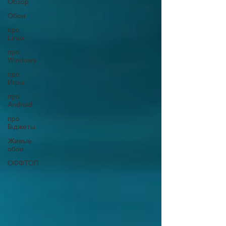
Обзор
Обои
про
Linux
про
Windows
про
Игры
про
Android
про
Гаджеты
Живые
обои
ОФФТОП