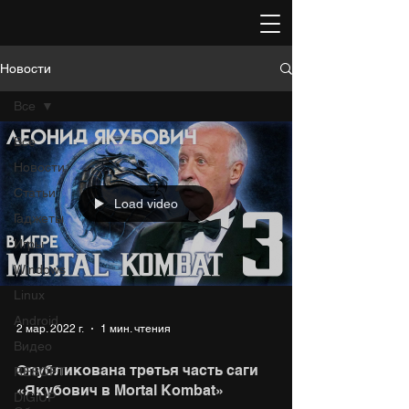
Новости
Все
Все
Новости
Статьи
Load video
Гаджеты
Игры
Windows
Linux
Android
2 мар. 2022 г.
1 мин. чтения
Видео
Опубликована третья часть саги
RESOFT
«Якубович в Mortal Kombat»
DiGiUP