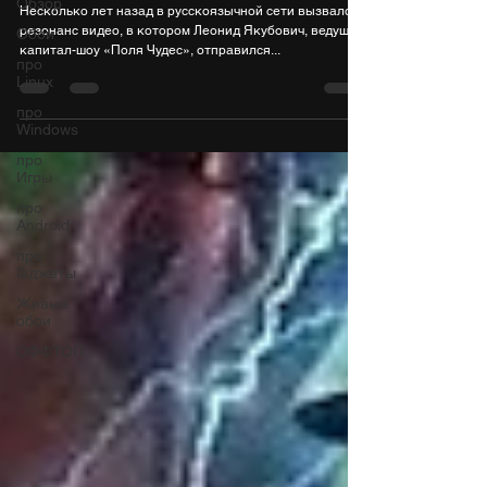
Обзор
Несколько лет назад в русскоязычной сети вызвало
резонанс видео, в котором Леонид Якубович, ведущий
Обои
капитал-шоу «Поля Чудес», отправился...
про
Linux
про
Windows
про
Игры
про
Android
про
Гаджеты
Живые
обои
ОФФТОП