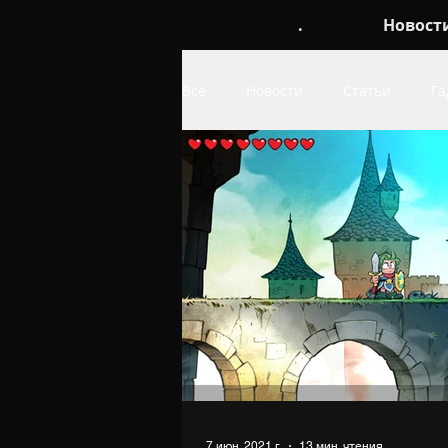
.
Новост
Все
Новости
Статьи
Га
Обои
про Linux
про W
7 июн. 2021 г.
13 мин. чтения