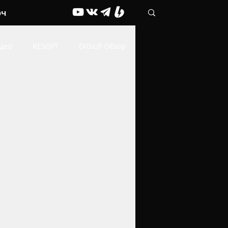
рч
део
RESOFT
DiGiUP Обзор
Живые обои
ОФФТОП