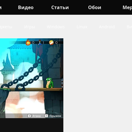
и
Видео
Статьи
Обои
Ме
джеты
Игры
Windows
Linux
Android
Ви
indows
про Игры
про Android
про Гаджеты