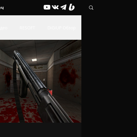
рч
део
RESOFT
DiGiUP Обзор
Живые обои
ОФФТОП