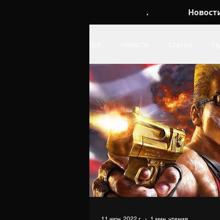
.
Новост
Все
Новости
Статьи
Га
Обои
про Linux
про W
11 июн. 2022 г.
1 мин. чтения