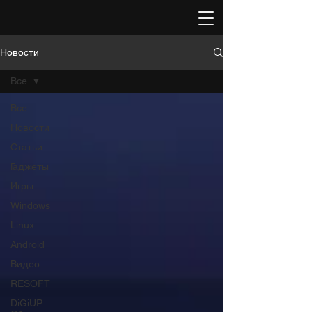
Новости
Все
Все
Новости
Статьи
Гаджеты
Игры
Windows
Linux
Android
Видео
RESOFT
DiGiUP