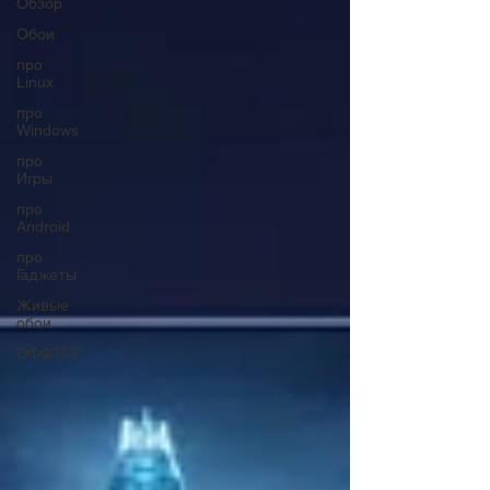
Обзор
Обои
про
Linux
про
Windows
про
Игры
про
Android
про
Гаджеты
Живые
обои
ОФФТОП