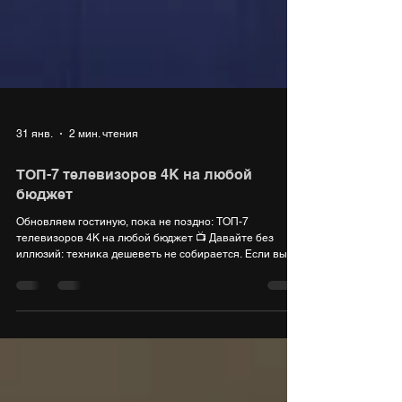
31 янв.
2 мин. чтения
ТОП-7 телевизоров 4K на любой
бюджет
Обновляем гостиную, пока не поздно: ТОП-7
телевизоров 4K на любой бюджет 📺 Давайте без
иллюзий: техника дешеветь не собирается. Если вы
планировали сменить старый ящик на что-то
достойное в 55 или 75 диагонали, сейчас — тот самый
момент, когда еще можно найти крутые матрицы по
вменяемым ценам. Я выбрал 7 моделей на
Android/Google TV, которые не разочаруют картинкой.
Расположили их от «народных» решений до