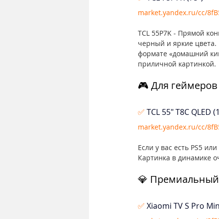
market.yandex.ru/cc/8f
TCL 55P7K - Прямой кон
черный и яркие цвета. 
формате «домашний кин
приличной картинкой.
🎮 Для геймеров
✅ 
TCL 55" T8C QLED (1
market.yandex.ru/cc/8fB
Если у вас есть PS5 ил
Картинка в динамике о
💎 Премиальный 
✅ 
Xiaomi TV S Pro Min