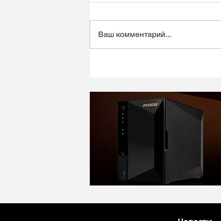
Ваш комментарий...
Динамический микрофон
Alctron DK1000 - хороший
микрофон в ретро корпусе