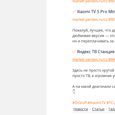
market.yandex.ru/cc/8f
✅ 
Xiaomi TV S Pro Min
market.yandex.ru/cc/8fB
Пожалуй, лучшее, что д
дюймовая версия — это
но и переплачивать за 
✅ 
Яндекс ТВ Станция
market.yandex.ru/cc/8f
Здесь не просто крутой 
просто ТВ, а огромная
А на какой диагонали с
👇
#DiGiUP
#XiaomiTV
#TCL
Новости
Статьи
Га