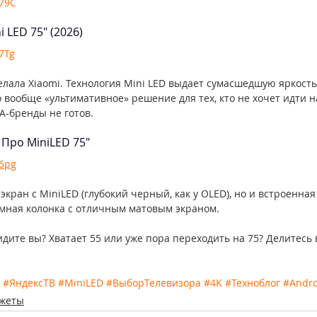
B79C
i LED 75" (2026)
7Tg
елала Xiaomi. Технология Mini LED выдает сумасшедшую яркость 
 вообще «ультимативное» решение для тех, кто не хочет идти н
А-бренды не готов.
 Про MiniLED 75"
B6pg
экран с MiniLED (глубокий черный, как у OLED), но и встроенная
 умная колонка с отличным матовым экраном.
идите вы? Хватает 55 или уже пора переходить на 75? Делитесь 
#ЯндексТВ
#MiniLED
#ВыборТелевизора
#4K
#Техноблог
#Andro
джеты