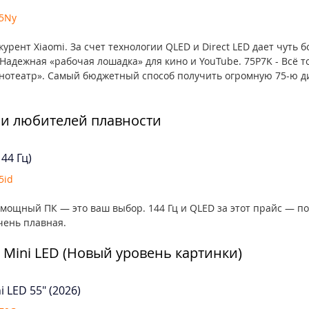
B5Ny
курент Xiaomi. За счет технологии QLED и Direct LED дает чуть 
Надежная «рабочая лошадка» для кино и YouTube. 75P7K - Всё то
отеатр». Самый бюджетный способ получить огромную 75-ю ди
 и любителей плавности
44 Гц)
5id
и мощный ПК — это ваш выбор. 144 Гц и QLED за этот прайс — по
чень плавная.
Mini LED (Новый уровень картинки)
i LED 55" (2026)