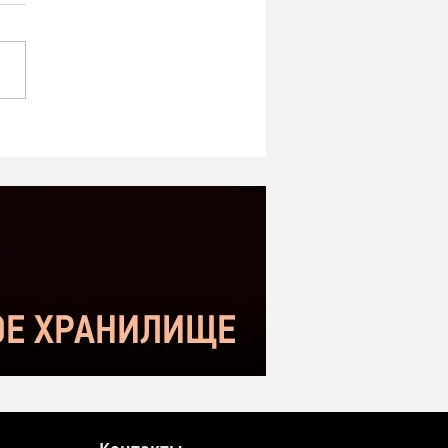
ipe ST-1 MK2 -
оший микрофон в
етном сегменте |
нение с Donner DC-87
kstar SM-10