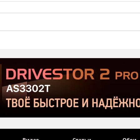
Стартовал второй этап
Prod
открытого тестирования
Хор
Serious Sam: Shatterverse в
бюдж
Steam
Срав
и Ta
Видео
Статьи
Обои