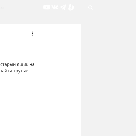
рч
 старый ящик на 
 найти крутые 