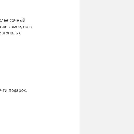
более сочный 
 же самое, но в 
агональ с 
чти подарок. 