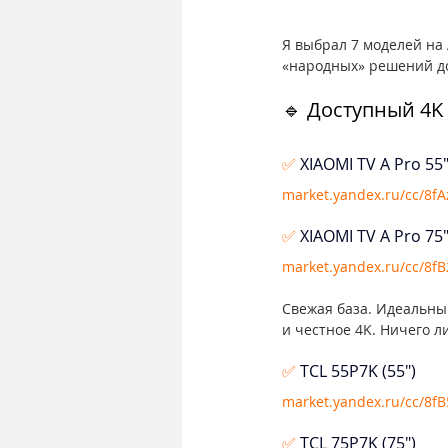
Я выбрал 7 моделей на 
«народных» решений до
🔹 Доступный 4K 
✅
 XIAOMI TV A Pro 55"
market.yandex.ru/cc/8f
✅ 
XIAOMI TV A Pro 75"
market.yandex.ru/cc/8f
Свежая база. Идеальны
и честное 4K. Ничего л
✅ 
TCL 55P7K (55")
market.yandex.ru/cc/8fB
✅ 
TCL 75P7K (75")