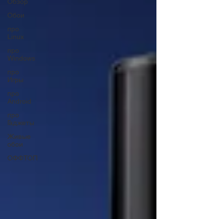
Обзор
Обои
про
Linux
про
Windows
про
Игры
про
Android
про
Гаджеты
Живые
обои
ОФФТОП