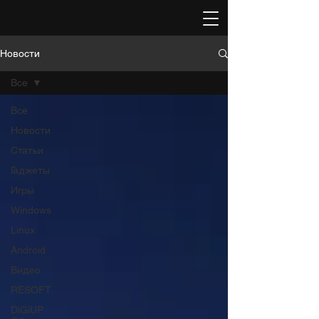
Новости
Все
Все
Новости
Статьи
Гаджеты
Игры
Windows
Linux
Android
Видео
RESOFT
DiGiUP