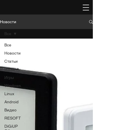
Новости
Все
Все
Новости
Статьи
Гаджеты
Игры
Windows
Linux
Android
Видео
RESOFT
DiGiUP