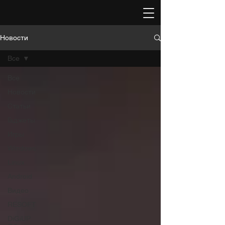
Новости
Все
Все
Новости
Статьи
Гаджеты
Игры
Windows
Linux
Android
Видео
RESOFT
DiGiUP