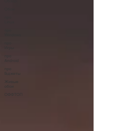
Обзор
Обои
про
Linux
про
Windows
про
Игры
про
Android
про
Гаджеты
Живые
обои
ОФФТОП