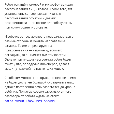
Робот оснащён камерой и микрофонами для 
распознавания лиц и голоса. Кроме того, тут 
установлены сенсорные датчики для 
распознавания объятий и датчик 
освещённости — он позволяет роботу спать 
при ярком солнечном свете.  
Nicobo имеет возможность поворачиваться в 
разные стороны и менять направление 
взгляда. Также он реагирует на 
прикосновения — к примеру, если его 
погладить, то он начнёт вилять хвостом. 
Однако при плохом настроении робот будет 
пукать, что, по задумке инженеров, делает 
машину похожей на настоящих кошек.  
С роботом можно поговорить, но первое время 
не будет доступен большой словарный запас, 
однако постепенно речь разовьётся до уровня 
ребёнка. При этом совсем уж осмысленного 
разговора от робота ждать не стоит.  
https://youtu.be/-DsYUo6hios