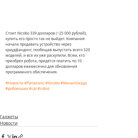
Стоит Nicobo 339 долларов (~25 000 рублей), 
купить его просто так не выйдет. Компания 
начала продавать устройство через 
краудфандинг, пообещав выпустить всего 320 
моделей, и все их уже раскупили. Всем, кто 
приобрёл робота, придётся платить по 10 
долларов ежемесячно для обновления 
программного обеспечения. 
#Новости
#Panasonic
#Nicobo
#МичиоОкада
#робокошка
#cat
#robot
Гаджеты
Новости