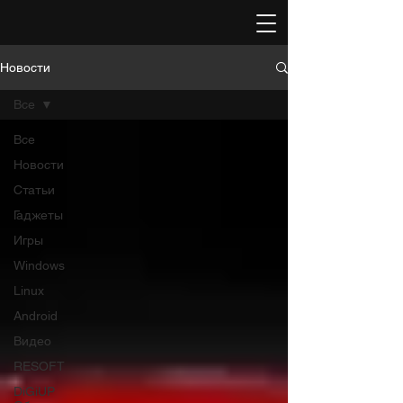
Новости
Все
Все
Новости
Статьи
Гаджеты
Игры
Windows
Linux
Android
Видео
RESOFT
DiGiUP