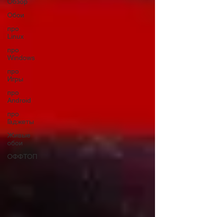
Обзор
Обои
про
Linux
про
Windows
про
Игры
про
Android
про
Гаджеты
Живые
обои
ОФФТОП