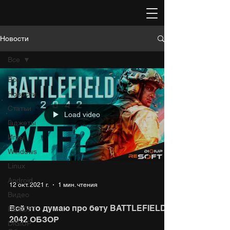
Новости
Все
Все
Новости
Статьи
Load video
Гаджеты
Игры
Windows
Linux
Android
12 окт. 2021 г.
1 мин. чтения
Видео
Всё что думаю про бету BATTLEFIELD
RESOFT
2042 ОБЗОР
DiGiUP