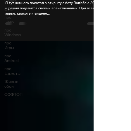
Обзор
Я тут немного покатал в открытую бету Battlefield 2042
и решил поделится своими впечатлениями. При всём
Обои
эпике, красоте и экшене...
про
Linux
про
Windows
про
Игры
про
Android
про
Гаджеты
Живые
обои
ОФФТОП