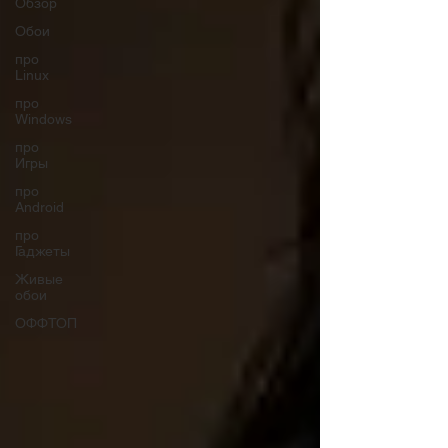
Обзор
Обои
про
Linux
про
Windows
про
Игры
про
Android
про
Гаджеты
Живые
обои
ОФФТОП