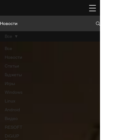
Новости
Все
Все
Новости
Статьи
Гаджеты
Игры
Windows
Linux
Android
Видео
RESOFT
DiGiUP