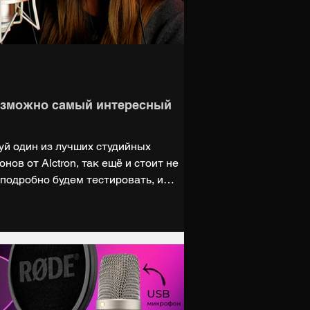
возможно самый интересный
луй один из лучших студийных
ов от Alctron, так ещё и стоит не
 подробно будем тестировать, и
 Купить Alctron CM6-MKII:
cc/7v7XUw или
c/7v7Y5V НАШ САЙТ: https://digiup.net
igiup Telegram: https://t.me/digiupnet
.vsemaykishop.ru Поддержать нас на
giup За во