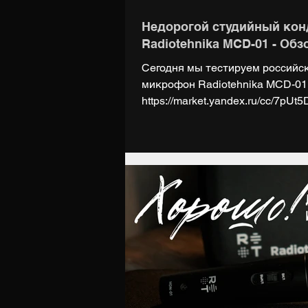
Недорогой студийный ко
Radiotehnika MCD-01 - Обз
Сегодня мы тестируем российс
микрофон Radiotehnika MCD-01.
https://market.yandex.ru/cc/7pUt
https://www.radiotehnika.ru/mcd
https://digiup.net Группа ВК: http
https://t.me/digiupnet НАШ МЕРЧ: 
Поддержать нас на Boosty: https:
тесты отдельное спасибо: Нат
«Контрабанда») ВК:...