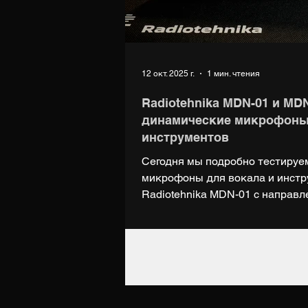
12 окт. 2025 г.
1 мин. чтения
Radiotehnika MDN-01 и MDN
динамические микрофоны
инструментов
Сегодня мы подробно тестируе
микрофоны для вокала и инстру
Radiotehnika MDN-01 с направ
Radiotehnika MDN-02 с направл
Radiotehnika MDN-01 - https://ma
Radiotehnika MDN-02 - https://m
Узнать больше:
https://www.radiotehnika.ru/voka
САЙТ: https://digiup.net Группа ВК