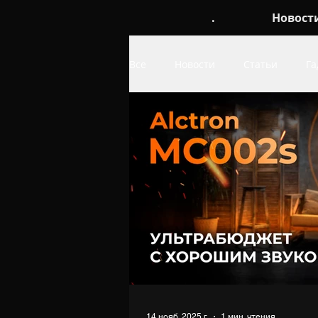
.
Новост
Все
Новости
Статьи
Га
Обои
про Linux
про W
14 нояб. 2025 г.
1 мин. чтения