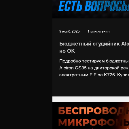
9 нояб. 2025 г.
1 мин. чтения
Бюджетный студийник Alct
но ОК
Подробно тестируем бюджетны
Alctron CS35 на дикторской реч
электретным FiFine K726. Купит
https://market.yandex.ru/cc/7y9Zq
Группа ВК: https://vk.com/digiup T
Поддержать нас на Boosty: https:
тесты отдельное спасибо: Ольге
https://vk.com/tanatagroup Янде
https://music.yandex.ru/artist/66