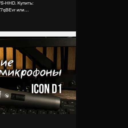
S-HHD. Купить:
c/7qBEvr или
cc/7qBFUz Узнать подробнее:
/mikrofony_besprovodnye/rws_hhd_besprov
tema_2_ruchnykh_peredatchika_laudio
et Группа ВК: https://vk.com/digiup
giupnet Поддержать нас на Boosty:
За вокальные тесты отдельное