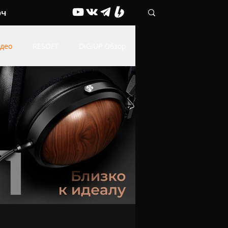
рч
део
RESOFT
DiGiUP Обзор
Живые обои
ОФФТОП