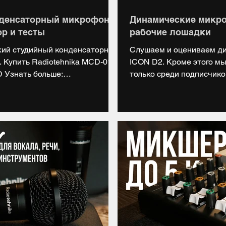
нденсаторный микрофон
Динамические микро
ор и тесты
рабочие лошадки
кий студийный конденсаторный
Слушаем и оцениваем д
 Купить Radiotehnika MCD-01 -
ICON D2. Кроме этого м
5D Узнать больше:
только среди подписчиков 
-01-launch НАШ САЙТ:
Купить микрофон ICON D1:
s://vk.com/digiup Telegram:
Купить микрофон ICON D2:
https://digiup.vsemaykishop.ru
НАШ САЙТ: https://digiup.n
//boosty.to/digiup За вокальные
Telegram: https://t.me/di
аше Мишиной (группа
https://digiup.vsemaykish
https://boosty.to/digiup За