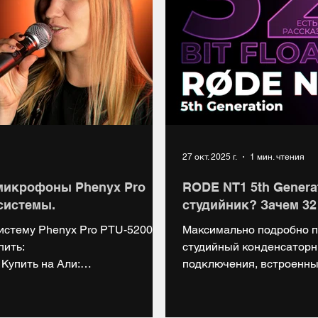
27 окт. 2025 г.
1 мин. чтения
микрофоны Phenyx Pro
RODE NT1 5th Genera
системы.
студийник? Зачем 3
стему Phenyx Pro PTU-5200 на
Максимально подробно п
пить:
студийный конденсатор
G Купить на Али:
подключения, встроенны
SDnjc8zqmR НАШ САЙТ:
https://market.yandex.ru/
s://vk.com/digiup Telegram:
Группа ВК: https://vk.com/d
ь нас на Boosty:
НАШ МЕРЧ: https://digiup