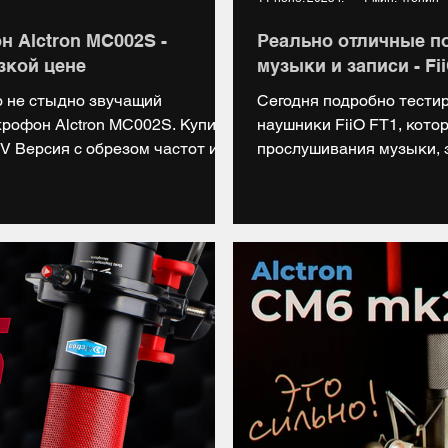
 Alctron MC002S -
Реально отличные п
зкой цене
музыки и записи - Fi
о не стыдно звучащий
Сегодня подробно тест
2S. Купить:
наушники FiiO FT1, кото
RDV Версия с обрезом частот и
прослушивания музыки, з
andex.ru/cc/829SXv НАШ САЙТ:
Подробнее: https://blade.r
s://vk.com/digiup Telegram:
Купить: https://market.ya
ь нас на Boosty:
https://vk.com/digiup Tele
льные тесты отдельное спасибо:
https://digiup.vsemaykish
://vk.com/tanatagroup Яндекс
https://boosty.to/digiup Мы
RUTUBE: https://rutub