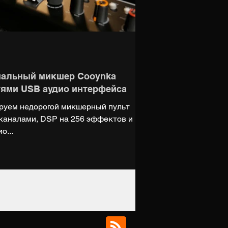
нальный микшер Cooynka
ями USB аудио интерфейса
ируем недорогой микшерный пульт
каналами, DSP на 256 эффектов и
о...