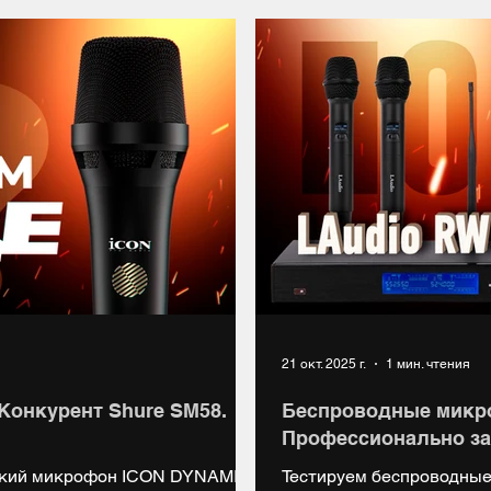
льные тесты отдельное спасибо:
Boosty: https://boosty.to
://vk.com/tanatagroup Яндекс
спасибо: Наташе Мишино
artist/6683198 TANATA
https://vk.com/cont
21 окт. 2025 г.
1 мин. чтения
 Конкурент Shure SM58.
Беспроводные микр
Профессионально за
еский микрофон ICON DYNAMIC
Тестируем беспроводны