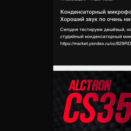
Конденсаторный микрофон
Хороший звук по очень ни
Сегодня тестируем дешёвый, н
студийный конденсаторный микрофон Alctron MC00
https://market.yandex.ru/cc/829
аттенюатором: https://market.y
https://digiup.net Группа ВК: http
https://t.me/digiupnet Поддержат
https://boosty.to/digiup За вока
Ольге (группа TANATA): ВК: https
Музыка:...