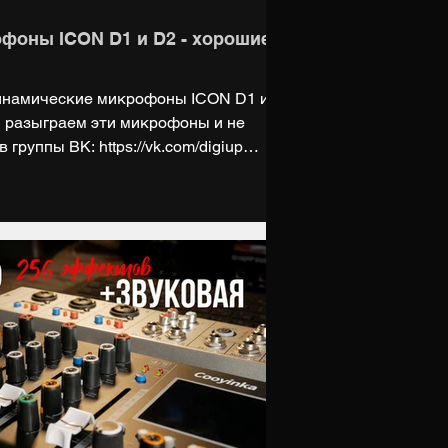
фоны ICON D1 и D2 - хорошие
инамические микрофоны ICON D1 и
ы разыграем эти микрофоны и не
группы ВК: https://vk.com/digiup
 https://market.yandex.ru/cc/7opCDX
 https://market.yandex.ru/cc/7opCSn
et Группа ВК: https://vk.com/digiup
giupnet НАШ МЕРЧ:
op.ru Поддержать нас на Boosty:
 вокаль