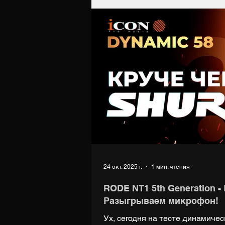
https://boosty.to/digiup За вока
Ольге (группа TANATA): ВК: https
Музыка: https://music.yandex.ru/
24 окт. 2025 г.
1 мин. чтения
RODE NT1 5th Generation -
Разыгрываем микрофон!
Ух, сегодня на тесте динамич