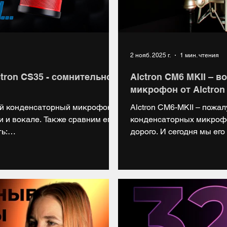
2 нояб. 2025 г.
1 мин. чтения
ron CS35 - сомнительно,
Alctron CM6 MKII – 
микрофон от Alctron
й конденсаторный микрофон
Alctron CM6-MKII – пожа
и и вокале. Также сравним его с
конденсаторных микрофон
ь:
дорого. И сегодня мы его
r НАШ САЙТ: https://digiup.net
сравним с Topping CL101.
elegram: https://t.me/digiupnet
https://market.yandex.ru/
//boosty.to/digiup За вокальные
https://market.yandex.ru/c
 (группа TANATA): ВК:
Группа ВК: https://vk.com/d
кс Музыка:
НАШ МЕРЧ: https://digiup
83198 TANAT
Boosty: https://boosty.to/di