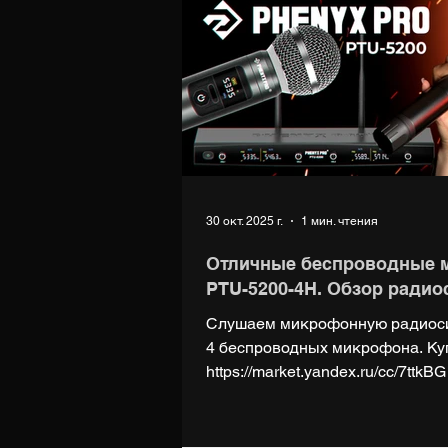
30 окт. 2025 г.
1 мин. чтения
Отличные беспроводные 
PTU-5200-4H. Обзор радио
Слушаем микрофонную радиоси
4 беспроводных микрофона. Ку
https://market.yandex.ru/cc/7ttkB
https://ali.click/r7zgnd?erid=2
https://digiup.net Группа ВК: http
https://t.me/digiupnet Поддержат