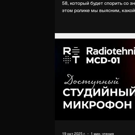
58, который будет спорить со 
этом ролике мы выясним, какой
ICON DYNAMIC 58 составить ко
мы разыграем новенький микр
подписчиков группы ВК: https://
розыгрыше необходимо: 1. Быт
youtube.com/digiup 2. Быть под
https://vk.com/digiup 3. Лайкнуть
19 окт. 2025 г.
1 мин. чтения