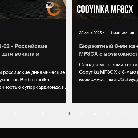
28 сент. 2025 г.
1 мин. чтения
-02 - Российские
Бюджетный 8-ми ка
 для вокала и
MF8CX с возможност
Сегодня мы с вами тест
Cooynka MF8CX с 8-мью 
м российские динамические
возможностями USB ауди
ментов Radiotehnika.
ленностью суперкардиоида и
енностью кардиоида. Купить:
rket.yandex.ru/cc/7myKjq
arket.yandex.ru/cc/7myLBE
2
3
4
5
6
lniye_mikrofoni_launch НАШ
: https://vk.com/digiup Telegram: