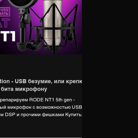
tion - USB безумие, или крепкий
2 бита микрофону
репарируем RODE NT1 5th gen -
ный микрофон с возможностью USB
м DSP и прочими фишками Купить:
cc/7soCM3 НАШ САЙТ: https://digiup.net
igiup Telegram: https://t.me/digiupnet
.vsemaykishop.ru Поддержать нас на