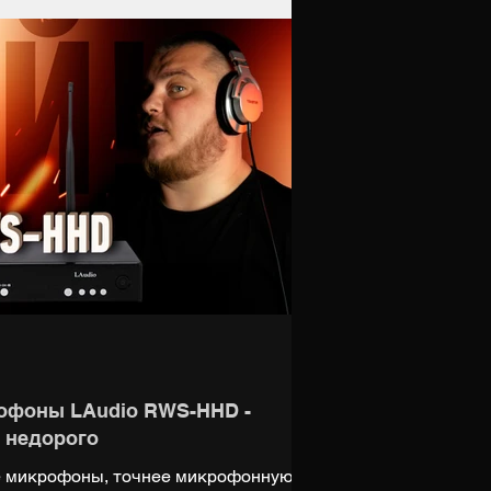
/digiup За вокальные тесты отдельное
й (группа «Контрабанда») ВК:
офоны LAudio RWS-HHD -
 недорого
е микрофоны, точнее микрофонную