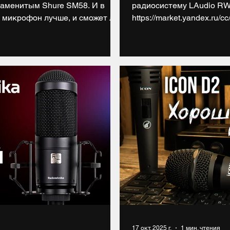
знаменитым Shure SM58. И в
радиосистему LAudio RW
 микрофон лучше, и сможет ли
https://market.yandex.ru/c
нкуренцию Shure SM58. И ещё
https://market.yandex.ru/
офон ICON DYNAMIC 58 среди
https://lutner.ru/catalog
vk.com/digiup Для участия в
odnaya_mikrofonnaya_sis
ь подписчиком YT канала:
НАШ САЙТ: https://digiup.n
писчиком группы ВК:
Telegram: https://t.me/di
 оста
https://boosty.to/digiup 
17 окт. 2025 г.
1 мин. чтения