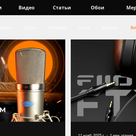
и
Видео
Статьи
Обои
Ме
джеты
Игры
Windows
Linux
Android
Ви
indows
про Игры
про Android
про Гаджеты
11 нояб. 2025 г.
1 мин. чтения