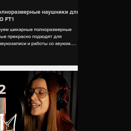
олноразмерные наушники для
iO FT1
ируем шикарные полноразмерные
рые прекрасно подходят для
вукозаписи и работы со звуком.
u/catalog/headphones/overear/ft1
ndex.ru/cc/7wmVdi Группа ВК:
gram: https://t.me/digiupnet НАШ МЕРЧ:
op.ru Поддержать нас на Boosty:
 в Дзен: https://dzen.ru/digiup.net Мы на