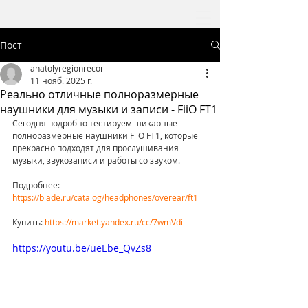
Пост
anatolyregionrecor
11 нояб. 2025 г.
Реально отличные полноразмерные
наушники для музыки и записи - FiiO FT1
Сегодня подробно тестируем шикарные 
полноразмерные наушники FiiO FT1, которые 
прекрасно подходят для прослушивания 
музыки, звукозаписи и работы со звуком.
Подробнее: 
https://blade.ru/catalog/headphones/overear/ft1
Купить: 
https://market.yandex.ru/cc/7wmVdi
https://youtu.be/ueEbe_QvZs8