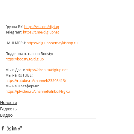
Группа ВК: 
https://vk.com/digiup
Telegram: 
https://t.me/digiupnet
НАШ МЕРЧ: 
https://digiup.vsemaykishop.ru
Поддержать нас на Boosty: 
https://boosty.to/digiup
Мы в Дзен: 
https://dzen.ru/digiup.net
Мы на RUTUBE: 
https://rutube.ru/channel/23508413/
Мы на Платформе: 
https://plvideo.ru/channel/aInboiNrgKui
Новости
Гаджеты
Видео