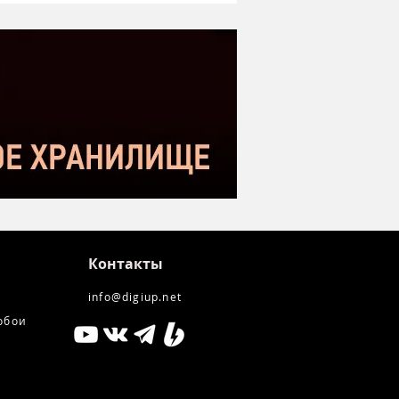
оший микрофон в
етном сегменте |
нение с Donner DC-87
kstar SM-10
Контакты
info@digiup.net
обои