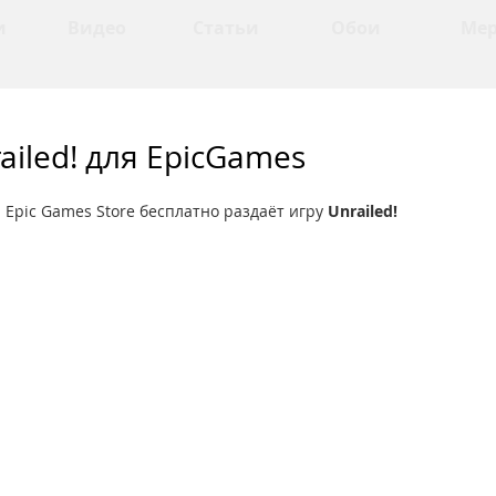
и
Видео
Статьи
Обои
Ме
ailed! для EpicGames
 Epic Games Store бесплатно раздаёт игру 
Unrailed!