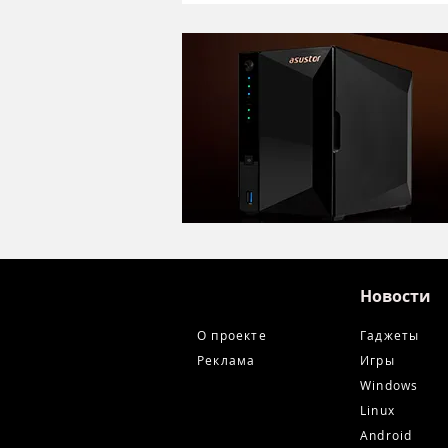
Alctron DK1000 - хороший
микрофон в ретро корпусе
Новости
О проекте
Гаджеты
Реклама
Игры
Windows
Linux
Android