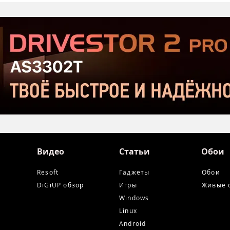
открытого тестирования
Хор
Serious Sam: Shatterverse в
бюдж
Steam
Срав
и Ta
Видео
Статьи
Обои
Resoft
Гаджеты
Обои
DiGiUP обзор
Игры
Живые 
Windows
Linux
Android