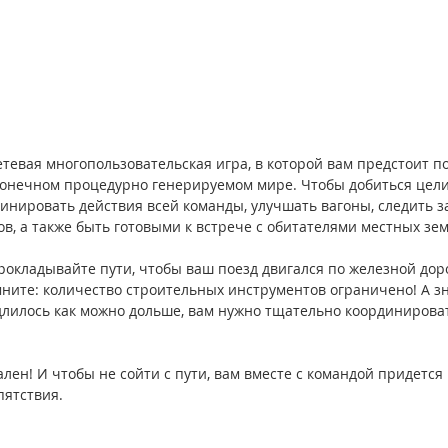
етевая многопользовательская игра, в которой вам предстоит п
конечном процедурно генерируемом мире. Чтобы добиться цели
инировать действия всей команды, улучшать вагоны, следить за
ов, а также быть готовыми к встрече с обитателями местных зем
окладывайте пути, чтобы ваш поезд двигался по железной доро
мните: количество строительных инструментов ограничено! А зн
лилось как можно дольше, вам нужно тщательно координироват
ен! И чтобы не сойти с пути, вам вместе с командой придется
пятствия.