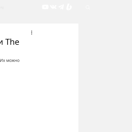
рч
и The
 Их можно 