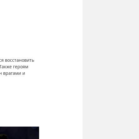
ся восстановить 
Также героям 
н врагами и 