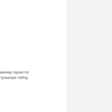
авному герою по 
страшную тайну, 