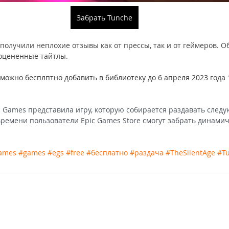
Забрать Tunche
e получили неплохие отзывы как от прессы, так и от геймеров. 
ооцененные тайтлы.
e можно бесплптно добавить в библиотеку до 6 апреля 2023 года 
 Games представила игру, которую собирается раздавать следу
 времени пользователи Epic Games Store смогут забрать динами
ames
#games
#egs
#free
#бесплатно
#раздача
#TheSilentAge
#T