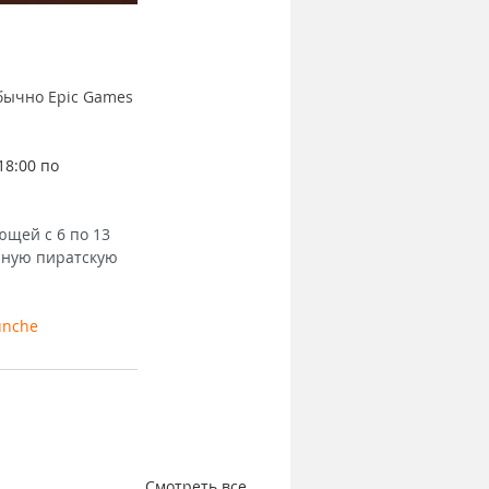
Обычно Epic Games 
18:00 по 
ющей с 6 по 13 
чную пиратскую 
unche
Смотреть все