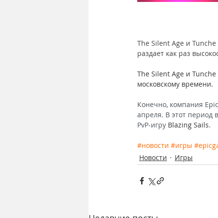
The Silent Age и Tunch
раздает как раз высок
The Silent Age и Tunch
московскому времени. 
Конечно, компания Epic
апреля. В этот период
PvP-игру 
Blazing Sails
.
#новости
#игры
#epicg
Новости
Игры
Недавние посты