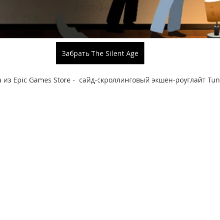
Забрать The Silent Age
 из Epic Games Store -  сайд-скроллинговый экшен-роуглайт Tun