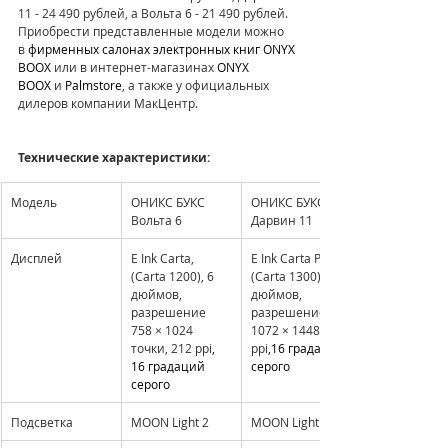
11 - 24 490 рублей, а Вольта 6 - 21 490 рублей. 
Приобрести представленные модели можно 
в
 фирменных салонах электронных книг ONYX 
BOOX
 или в интернет-магазинах
 ONYX 
BOOX
 и 
Palmstore
, а также у официальных 
дилеров компании МакЦентр.
Технические характеристики:
Модель
ОНИКС БУКС 
ОНИКС БУКС 
Вольта 6
Дарвин 11
Дисплей
E Ink Carta, 
E Ink Carta Plus 
(Carta 1200), 6 
(Carta 1300), 6 
дюймов, 
дюймов, 
разрешение 
разрешение 
758 × 1024 
1072 × 1448, 300 
точки, 212 ppi
, 
ppi
,16 градаций 
16 градаций 
серого
серого
Подсветка
MOON Light 2
MOON Light 2