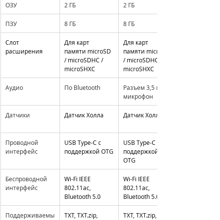
ОЗУ
2 ГБ
2 ГБ
ПЗУ
8 ГБ
8 ГБ
Cлот 
Для карт 
Для карт 
расширения
памяти microSD 
памяти microSD 
/ microSDHC / 
/ microSDHC / 
microSHXC
microSHXC
Аудио
По Bluetooth
Разъем 3,5 мм, 
микрофон
Датчики
Датчик Холла
Датчик Холла
Проводной 
USB Type-C с 
USB Type-C с 
интерфейс
поддержкой OTG
поддержкой 
OTG
Беспроводной 
Wi-Fi IEEE 
Wi-Fi IEEE 
интерфейс
802.11ac, 
802.11ac, 
Bluetooth 5.0
Bluetooth 5.0
Поддерживаемы
TXT, 
TXT.zip
, 
TXT, 
TXT.zip
, 