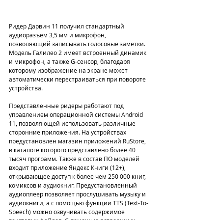
Ридер Дарвин 11 получил стандартный 
аудиоразъем 3,5 мм и микрофон, 
позволяющий записывать голосовые заметки.  
Модель Галилео 2 имеет встроенный динамик 
и микрофон, а также G-сенсор, благодаря 
которому изображение на экране может 
автоматически перестраиваться при повороте 
устройства.
Представленные ридеры работают под 
управлением операционной системы Android 
11, позволяющей использовать различные 
сторонние приложения. На устройствах 
предустановлен магазин приложений RuStore, 
в каталоге которого представлено более 40 
тысяч программ. Также в состав ПО моделей 
входит приложение Яндекс Книги (12+), 
открывающее доступ к более чем 250 000 книг, 
комиксов и аудиокниг. Предустановленный 
аудиоплеер позволяет прослушивать музыку и 
аудиокниги, а с помощью функции TTS (Text-To-
Speech) можно озвучивать содержимое 