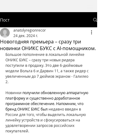
Пост
anatolyregionrecor
24 дек. 2024 г.
Новогодняя премьера – сразу три
новинки ОНИКС БУКС с AI-помощником.
Большое пополнение в локальной линейке 
ОНИКС БУКС – сразу три новых ридера 
поступили в продажу. Это две 6-дюймовые 
модели Вольта 6 и Дарвин 11, а также ридер с 
увеличенным до 7 дюймов экраном - Галилео 
2.
Новинки 
получили обновленную аппаратную 
платформу и существенно доработанное 
программное обеспечение. Напомним, что 
бренд ОНИКС БУКС был 
недавно введен в 
России для того, чтобы выделить локальную 
линейку устройств и сфокусироваться на 
удовлетворении запросов российских 
покупателей.