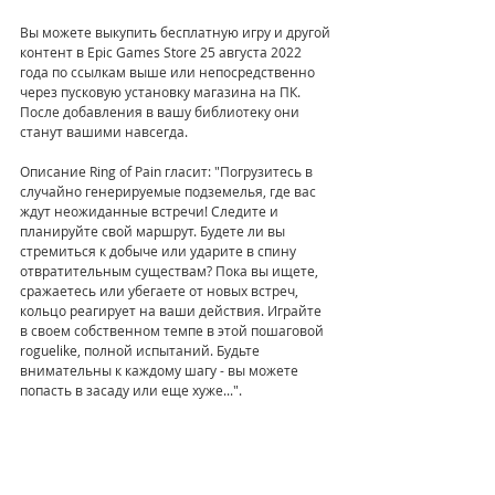
Вы можете выкупить бесплатную игру и другой 
контент в Epic Games Store 25 августа 2022 
года по ссылкам выше или непосредственно 
через пусковую установку магазина на ПК. 
После добавления в вашу библиотеку они 
станут вашими навсегда.
Описание Ring of Pain гласит: "Погрузитесь в 
случайно генерируемые подземелья, где вас 
ждут неожиданные встречи! Следите и 
планируйте свой маршрут. Будете ли вы 
стремиться к добыче или ударите в спину 
отвратительным существам? Пока вы ищете, 
сражаетесь или убегаете от новых встреч, 
кольцо реагирует на ваши действия. Играйте 
в своем собственном темпе в этой пошаговой 
roguelike, полной испытаний. Будьте 
внимательны к каждому шагу - вы можете 
попасть в засаду или еще хуже...".