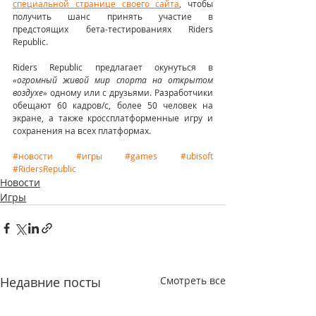
специальной странице своего сайта
, чтобы 
получить шанс принять участие в 
предстоящих бета-тестированиях Riders 
Republic.
Riders Republic предлагает окунуться в
«огромный живой мир спорта на открытом 
воздухе»
 одному или с друзьями. Разработчики 
обещают 60 кадров/с, более 50 человек на 
экране, а также кроссплатформенные игру и 
сохранения на всех платформах.
#новости
#игры
#games
#ubisoft
#RidersRepublic
Новости
Игры
Недавние посты
Смотреть все