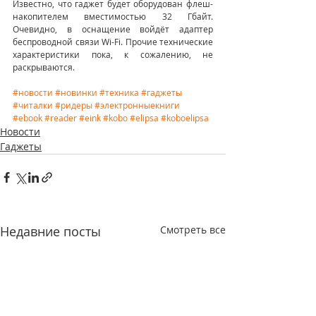
Известно, что гаджет будет оборудован флеш-
накопителем вместимостью 32 Гбайт. 
Очевидно, в оснащение войдёт адаптер 
беспроводной связи Wi-Fi. Прочие технические 
характеристики пока, к сожалению, не 
раскрываются. 
#новости
#новинки
#техника
#гаджеты
#читалки
#ридеры
#электронныекниги
#ebook
#reader
#eink
#kobo
#elipsa
#koboelipsa
Новости
Гаджеты
Недавние посты
Смотреть все