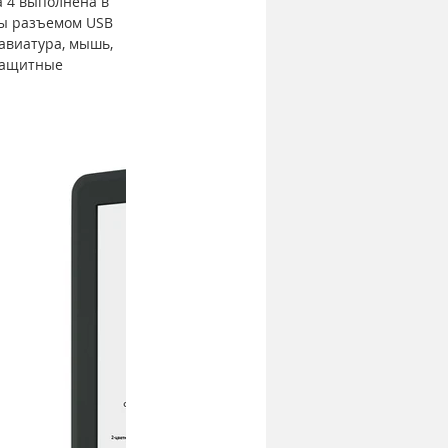
a 4 выполнена в 
ны разъемом USB 
авиатура, мышь, 
защитные 