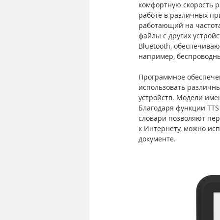
комфортную скорость р
работе в различных при
работающий на частотах
файлы с других устрой
Bluetooth, обеспечива
например, беспроводны
Программное обеспечен
использовать различны
устройств. Модели име
Благодаря функции TTS
словари позволяют пер
к Интернету, можно исп
документе.