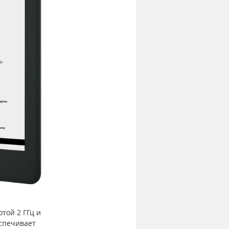
ой 2 ГГц и 
спечивает 