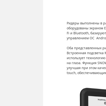
Ридеры выполнены в ра
оборудованы экраном E
Fi и Bluetooth, базир
управлением ОС  Androi
Оба представленных ри
Встроенная подсветка 
использует технологию
на глаза. Функция SNO
улучшая при этом каче
touch, обеспечивающим