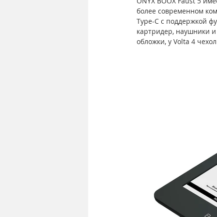
ONYX BOOX Faust 5 имее
более современном ком
Type-C с поддержкой ф
картридер, наушники и
обложки, у Volta 4 чех