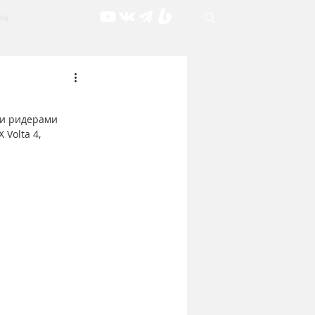
рч
и ридерами 
Volta 4, 