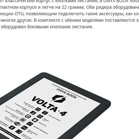
т классический корпус с кнопками листания, а ONYX BOOX Volt
пактном корпусе и легче на 22 грамма. Оба ридера оборудова
ункции OTG, позволяющим подключить такие аксессуары, как кл
 многое другое. В комплекте с обеими моделями поставляются 
ол оборудован боковыми кнопками листания. 