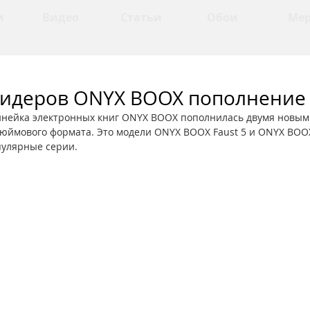
и
Видео
Статьи
Обои
Ме
ридеров ONYX BOOX пополнение
инейка электронных книг ONYX BOOX пополнилась двумя новым
юймового формата. Это модели ONYX BOOX Faust 5 и ONYX BOOX 
улярные серии. 