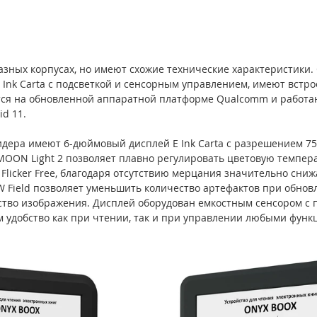
зных корпусах, но имеют схожие технические характеристики.
 Ink Carta с подсветкой и сенсорным управлением, имеют встр
уются на обновленной аппаратной платформе Qualcomm и работа
d 11.
дера имеют 6-дюймовый дисплей E Ink Carta с разрешением 758
MOON Light 2 позволяет плавно регулировать цветовую темпера
 Flicker Free, благодаря отсутствию мерцания значительно сни
W Field позволяет уменьшить количество артефактов при обновл
ство изображения. Дисплей оборудован емкостным сенсором с п
 удобство как при чтении, так и при управлении любыми функ