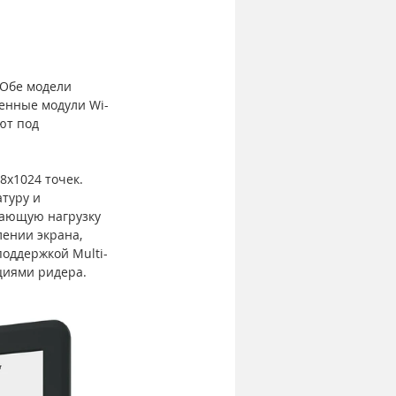
 Обе модели 
оенные модули Wi-
ют под 
x1024 точек. 
туру и 
жающую нагрузку 
ении экрана, 
оддержкой Multi-
циями ридера.