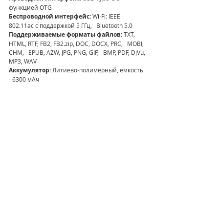
функцией OTG
Беспроводной интерфейс: 
Wi-Fi: IEEE 
802.11ac с поддержкой 5 ГГц,   Bluetooth 5.0
Поддерживаемые форматы файлов: 
TXT, 
HTML, RTF, FB2, FB2.zip, DOC, DOCX, PRC,   MOBI, 
CHM,   EPUB, AZW, JPG, PNG, GIF,   BMP, PDF, DjVu, 
MP3, WAV
Аккумулятор: 
Литиево-полимерный, емкость 
- 6300 мАч
Размеры: 
310 × 228 × 6,8 мм
Вес: 
560 г
Корпус: 
Материал – алюминиево-магниевый 
сплав, цвет –   черный
#новости
#новинки
#ридер
#onyxboox
#tabx
Новости
Гаджеты
Недавние посты
Смотреть все