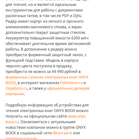
для чтения, но и является идеальным 
инструментом для работы с документами 
различных типов, в том числе PDF и DjVu. 
Ридер имеет корпус из легкого и прочного 
алюминиево-магниевого сплава, а экран 
дополнительно покрыт защитным стеклом. 
Аккумулятор повышенной емкости 6300 мАч 
обеспечивает длительное время автономной 
работы. В дополнение к ридеру можно 
приобрести фирменный защитный чехол, с 
функцией подставки. Модель в корпусе 
черного цвета поступила в продажу, 
приобрести ее можно за 94 990 рублей в 
фирменных салонах электронных книг ONYX 
BOOX
, в интернет-магазинах 
Palmstore.ru
 и
Onyxboox.ru
, а также у 
официальных дилеров 
компании
.
Подробную информацию об устройствах для 
чтения электронных книг ONYX BOOX можно 
получить на официальном сайте 
www.onyx-
boox.ru
. Ознакомиться с актуальными 
новостями компании можно в группе ONYX 
BOOX в социальной сети 
ВКонтакте
 или 
телеграм-канале
.