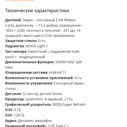
Технические характеристики
Дисплей:
 Экран – сенсорный E Ink Mobius 
Carta, диагональ   – 13,3 дюйма, разрешение – 
1650 × 2200, плотность пикселей - 207 ppi, 16   
градаций серого цвета (256 программно)
Защитное стекло: 
Есть 
Подсветка: 
MOON Light 2
Тип сенсора: 
Емкостный с поддержкой multi-
touch +   индукционный
Дополнительные функции: 
SNOW Field, Split 
View
Операционная система: 
Android 11
Возможность установки приложений: 
Есть
Возможности управления: 
Сенсорный экран, 
стилус 
Датчики: 
G-сенсор, датчик Холла
Процессор: 
Qualcomm, 8-ядерный, 2 ГГц 
Графический ускоритель: 
BOOX Super Refresh
ОЗУ: 
6 ГБ
ПЗУ: 
128 ГБ
Аудио: 
Динамик, микрофон
Проводной интерфейс: 
USB Type-C с 