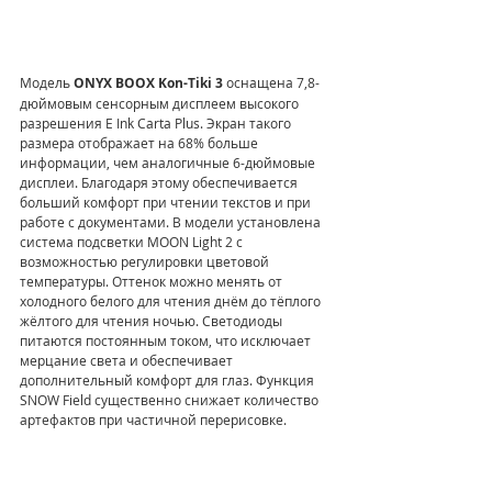
Модель 
ONYX BOOX Kon-Tiki 3
 оснащена 7,8-
дюймовым сенсорным дисплеем высокого 
разрешения E Ink Carta Plus. Экран такого 
размера отображает на 68% больше 
информации, чем аналогичные 6-дюймовые 
дисплеи. Благодаря этому обеспечивается 
больший комфорт при чтении текстов и при 
работе с документами. В модели установлена 
система подсветки MOON Light 2 с 
возможностью регулировки цветовой 
температуры. Оттенок можно менять от 
холодного белого для чтения днём до тёплого 
жёлтого для чтения ночью. Светодиоды 
питаются постоянным током, что исключает 
мерцание света и обеспечивает 
дополнительный комфорт для глаз. Функция 
SNOW Field существенно снижает количество 
артефактов при частичной перерисовке. 