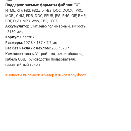
Поддерживаемые форматы файлов: 
TXT, 
HTML, RTF, FB2, FB2.zip, FB3, DOC, DOCX,   PRC, 
MOBI, CHM, PDB, DOC, EPUB, JPG, PNG, GIF, BMP, 
PDF, DjVu, MP3, WAV, CBR,   CBZ
Аккумулятор: 
Литиево-полимерный, емкость 
- 3150 мАч
Корпус:
 Пластик
Размеры:
 197,3 × 137 × 7,7 мм
Вес без чехла / с чехлом: 
260 / 370 г
Комплектность: 
Устройство, чехол-обложка, 
кабель USB,   руководство пользователя, 
гарантийный талон
#новости
#новинки
#ридер
#книга
#onyxboox
#kontiki3
#ebook
Новости
Гаджеты
Недавние посты
Смотреть все