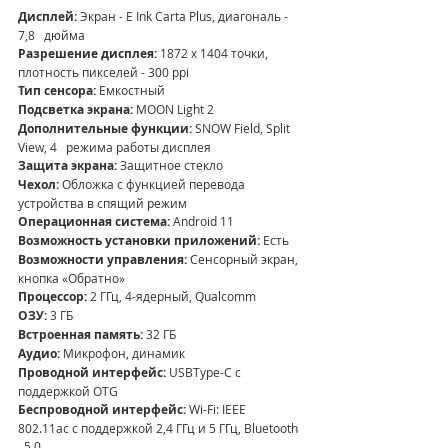
Дисплей: 
Экран - E Ink Carta Plus, диагональ - 
7,8   дюйма
Разрешение дисплея: 
1872 x 1404 точки, 
плотность пикселей - 300 ppi
Тип сенсора:
 Емкостный
Подсветка экрана:
 MOON Light 2
Дополнительные функции: 
SNOW Field, Split 
View, 4   режима работы дисплея
Защита экрана: 
Защитное стекло 
Чехол: 
Обложка с функцией перевода 
устройства в спящий режим 
Операционная система:
 Android 11 
Возможность установки приложений: 
Есть
Возможности управления: 
Сенсорный экран, 
кнопка «Обратно»
Процессор: 
2 ГГц, 4-ядерный, Qualcomm
ОЗУ: 
3 ГБ
Встроенная память: 
32 ГБ
Аудио:
 Микрофон, динамик
Проводной интерфейс: 
USBType-C с 
поддержкой OTG
Беспроводной интерфейс: 
Wi-Fi: IEEE   
802.11ac с поддержкой 2,4 ГГц и 5 ГГц, Bluetooth 
  5.0