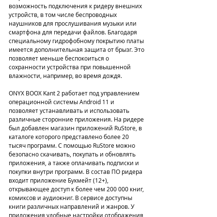
возможность подключения к ридеру внешних 
устройств, в том числе беспроводных 
наушников для прослушивания музыки или 
смартфона для передачи файлов. Благодаря 
специальному гидрофобному покрытию платы 
имеется дополнительная защита от брызг. Это 
позволяет меньше беспокоиться о 
сохранности устройства при повышенной 
влажности, например, во время дождя.
ONYX BOOX Kant 2 работает под управлением 
операционной системы Android 11 и 
позволяет устанавливать и использовать 
различные сторонние приложения. На ридере 
был добавлен магазин приложений RuStore, в 
каталоге которого представлено более 20 
тысяч программ. С помощью RuStore можно 
безопасно скачивать, покупать и обновлять 
приложения, а также оплачивать подписки и 
покупки внутри программ. В состав ПО ридера 
входит приложение Букмейт (12+), 
открывающее доступ к более чем 200 000 книг, 
комиксов и аудиокниг. В сервисе доступны 
книги различных направлений и жанров. У 
приложения удобные настройки отображения 