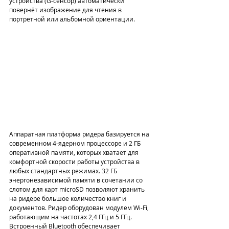
устройства (G-сенсор) автоматически 
повернёт изображение для чтения в 
портретной или альбомной ориентации.
Аппаратная платформа ридера базируется на 
современном 4-ядерном процессоре и 2 ГБ 
оперативной памяти, которых хватает для 
комфортной скорости работы устройства в 
любых стандартных режимах. 32 ГБ 
энергонезависимой памяти в сочетании со 
слотом для карт microSD позволяют хранить 
на ридере большое количество книг и 
документов. Ридер оборудован модулем Wi-Fi, 
работающим на частотах 2,4 ГГц и 5 ГГц. 
Встроенный Bluetooth обеспечивает 