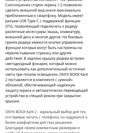
Соотношение сторон экрана 1:2 позволило 
сделать внешний вид книги максимально 
приближенным к смартфону. Модель имеет 
разъем USB Type-C с поддержкой функции 
OTG, позволяющей подключать к ридеру 
различные аксессуары: мышь, клавиатуру, 
внешний диск и многое другое. На боковых 
гранях ридера имеются кнопки управления, 
функции которых могут быть настроены на 
перелистывание страниц или другие 
действия. В заднюю крышку ридера встроен 
светодиодный фонарик, который можно 
использовать как дополнительный источник 
света при плохом освещении. ONYX BOOX Kant 
2 поставляется в комплекте с «умной» 
обложкой, обеспечивающей надёжную 
защиту экрана и автоматически переводящей 
устройство в спящий режим при закрытии 
крышки.
ONYX BOOX Kant 2 - идеальный выбор для тех, 
кто привык читать с телефона, но задумался о 
более комфортном для глаз решении. 
Благодаря своим компактным размерам и 
удобной форме модель отлично подойдет 