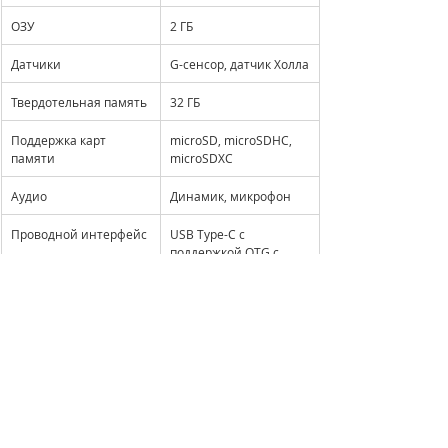
ОЗУ
2 ГБ
Датчики
G-сенсор, датчик Холла
Твердотельная память
32 ГБ
Поддержка карт 
microSD, microSDHC, 
памяти
microSDXC
Аудио
Динамик, микрофон
Проводной интерфейс
USB Type-C с 
поддержкой OTG с 
аналоговым и 
цифровым 
подключением 
устройств
Беспроводной 
Wi-Fi: IEEE 802.11ac с 
интерфейс
поддержкой 2,4 ГГц и 5 
ГГц, Bluetooth 5.0
Поддерживаемые 
TXT, 
TXT.zip
, HTML, 