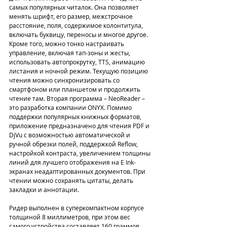
самых популярных читалок. Она позволяет 
менять шрифт, его размер, межстрочное 
расстояние, поля, содержимое колонтитула, 
включать буквицу, переносы и многое другое. 
Кроме того, можно тонко настраивать 
управление, включая тап-зоны и жесты, 
использовать автопрокрутку, TTS, анимацию 
листания и ночной режим. Текущую позицию 
чтения можно синхронизировать со 
смартфоном или планшетом и продолжить 
чтение там. Вторая программа – NeoReader – 
это разработка компании ONYX. Помимо 
поддержки популярных книжных форматов, 
приложение предназначено для чтения PDF и 
DjVu с возможностью автоматической и 
ручной обрезки полей, поддержкой Reflow, 
настройкой контраста, увеличением толщины 
линий для лучшего отображения на E Ink-
экранах неадаптированных документов. При 
чтении можно сохранять цитаты, делать 
закладки и аннотации.
Ридер выполнен в суперкомпактном корпусе 
толщиной 8 миллиметров, при этом вес 
самого устройства составляет 160 граммов. 