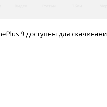
и
Видео
Статьи
Обои
Ме
ePlus 9 доступны для скачиван