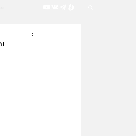
рч
ия