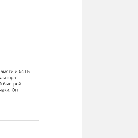
амяти и 64 ГБ 
улятора 
й быстрой 
ядки. Он 