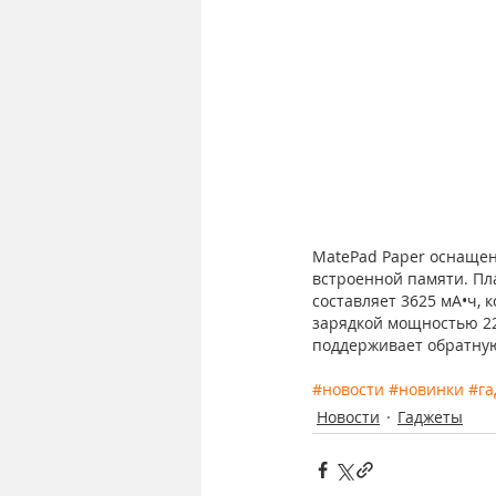
MatePad Paper оснащен
встроенной памяти. Пла
составляет 3625 мА•ч, 
зарядкой мощностью 22,
поддерживает обратную
#новости
#новинки
#г
Новости
Гаджеты