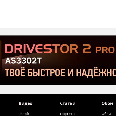
Стартовал второй этап
Prod
открытого тестирования
Хор
Serious Sam: Shatterverse в
бюдж
Steam
Срав
и Ta
Видео
Статьи
Обои
Resoft
Гаджеты
Обои