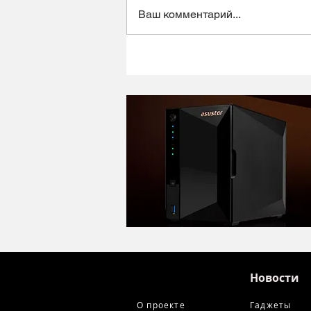
Ваш комментарий...
Динамический микрофон
Alctron DK1000 - хороший
микрофон в ретро корпусе
Новости
О проекте
Гаджеты