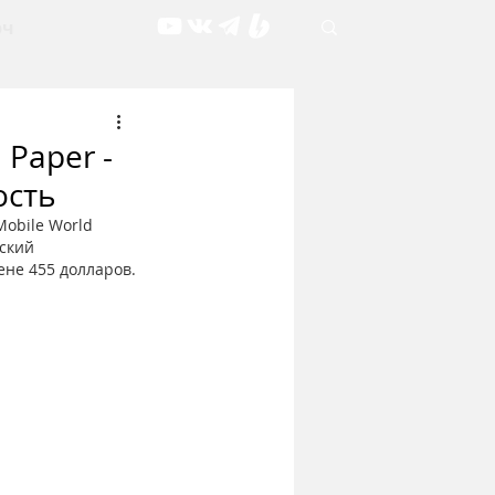
рч
Paper -
ость
obile World 
ский 
ене 455 долларов.