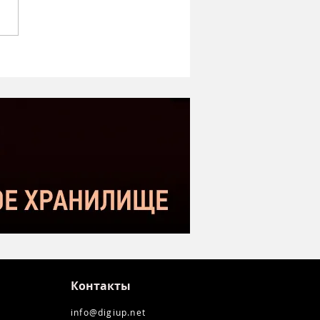
ipe ST-1 MK2 -
оший микрофон в
етном сегменте |
нение с Donner DC-87
kstar SM-10
Контакты
info@digiup.net