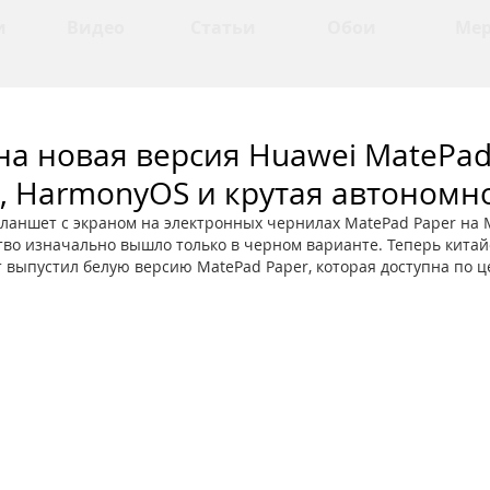
и
Видео
Статьи
Обои
Ме
а новая версия Huawei MatePad 
ус, HarmonyOS и крутая автономн
ланшет с экраном на электронных чернилах MatePad Paper на M
ство изначально вышло только в черном варианте. Теперь китай
 выпустил белую версию MatePad Paper, которая доступна по ц