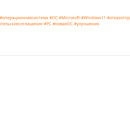
#операционнаясистема
#ОС
#Microsoft
#Windows11
#отказотп
ательскоесоглашение
#PC
#новаяОС
#улучшения