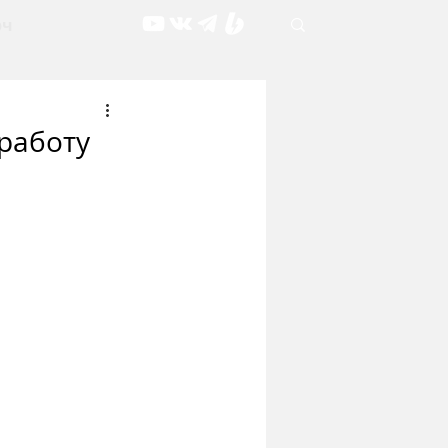
рч
 работу