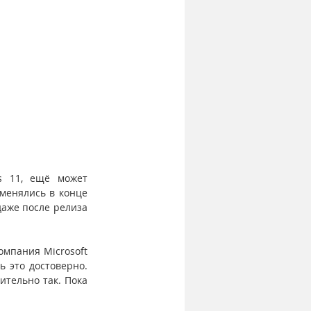
s 11, ещё может 
енялись в конце 
аже после релиза 
мпания Microsoft 
 это достоверно. 
тельно так. Пока 