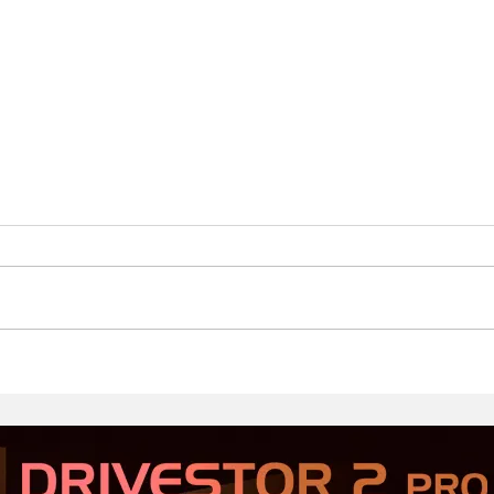
Стартовал второй этап
Prod
открытого тестирования
Хор
Serious Sam: Shatterverse в
бюдж
Steam
Срав
и Ta