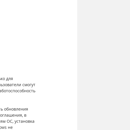
ко для 
ьзователи смогут 
аботоспособность 
ть обновления 
оглашения, в 
ям ОС, установка 
ows не 