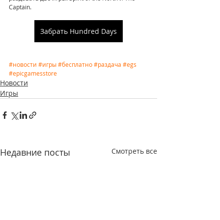
Captain.
Забрать Hundred Days
#новости
#игры
#бесплатно
#раздача
#egs
#epicgamesstore
Новости
Игры
Недавние посты
Смотреть все