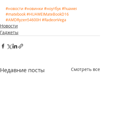
#новости
#новинки
#ноутбук
#huawei
#matebook
#HUAWEIMateBookD16
#AMDRyzen54600H
#RadeonVega
Новости
Гаджеты
Недавние посты
Смотреть все