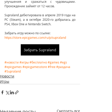
улучшения и сражаться с чудовищами. 
Прохождение займёт от 12 часов.
Supraland дебютировала в апреле 2019 года на 
PC (Steam), а в октябре 2020-го добралась до 
PS4, Xbox One и Nintendo Switch. 
Забрать игру можно по ссылке: 
https://store.epicgames.com/ru/p/supraland
Забрать Supraland
#новости
#игры
#бесплатно
#games
#egs
#epicgames
#epicgamesstore
#free
#раздача
#Supraland
Новости
Игры
Недавние посты
Смотреть все