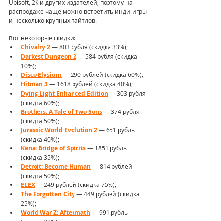
Ubisoft, 2K и других издателей, поэтому на 
распродаже чаще можно встретить инди-игры 
и несколько крупных тайтлов.
Вот некоторые скидки:
Chivalry 2
 — 803 рубля (скидка 33%);
Darkest Dungeon 2
 — 584 рубля (скидка 
10%);
Disco Elysium
 — 290 рублей (скидка 60%);
Hitman 3
 — 1618 рублей (скидка 40%);
Dying Light Enhanced Edition
 — 303 рубля 
(скидка 60%);
Brothers: A Tale of Two Sons
 — 374 рубля 
(скидка 50%);
Jurassic World Evolution 2
 — 651 рубль 
(скидка 40%);
Kena: Bridge of Spirits
 — 1851 рубль 
(скидка 35%);
Detroit: Become Human
 — 814 рублей 
(скидка 50%);
ELEX
 — 249 рублей (скидка 75%);
The Forgotten City
 — 449 рублей (скидка 
25%);
World War Z: Aftermath
 — 991 рубль 