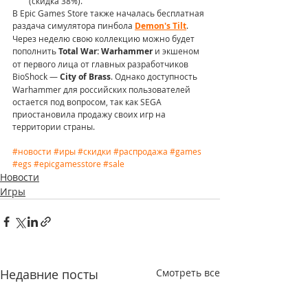
(скидка 38%).
В Epic Games Store также началась бесплатная 
раздача симулятора пинбола 
Demon's Tilt
. 
Через неделю свою коллекцию можно будет 
пополнить 
Total War: Warhammer
 и экшеном 
от первого лица от главных разработчиков 
BioShock — 
City of Brass
. Однако доступность 
Warhammer для российских пользователей 
остается под вопросом, так как SEGA 
приостановила продажу своих игр на 
территории страны.
#новости
#иры
#скидки
#распродажа
#games
#egs
#epicgamesstore
#sale
Новости
Игры
Недавние посты
Смотреть все