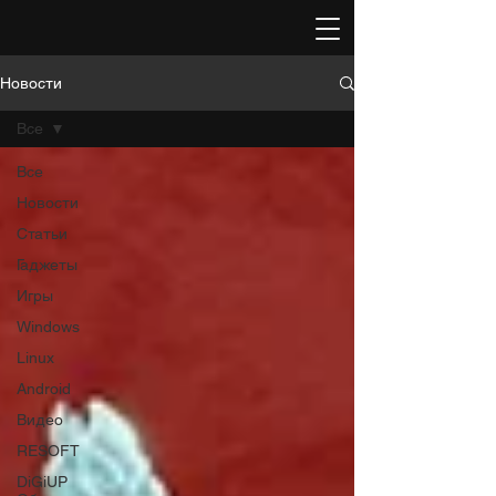
Новости
Все
Все
Новости
Статьи
Гаджеты
Игры
Windows
Linux
Android
Видео
RESOFT
DiGiUP