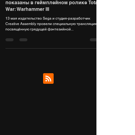
Новый режим и битва с кровожадом
показаны в геймплейном ролике Total
War: Warhammer III
13 мая издательство Sega и студия-разработчик
Creative Assembly провели специальную трансляцию,
посвящённую грядущей фэнтезийной...