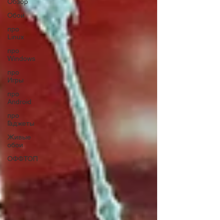
Обзор
Обои
про
Linux
про
Windows
про
Игры
про
Android
про
Гаджеты
Живые
обои
ОФФТОП