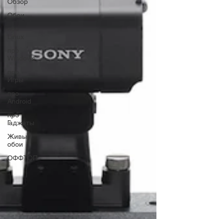
Обзор
Обои
про
Linux
про
Windows
про
Игры
про
Android
про
Гаджеты
Живые
обои
ОФФТОП