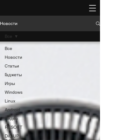
Новости
Все
Все
Новости
Статьи
Гаджеты
Игры
Windows
Linux
Android
Видео
RESOFT
DiGiUP