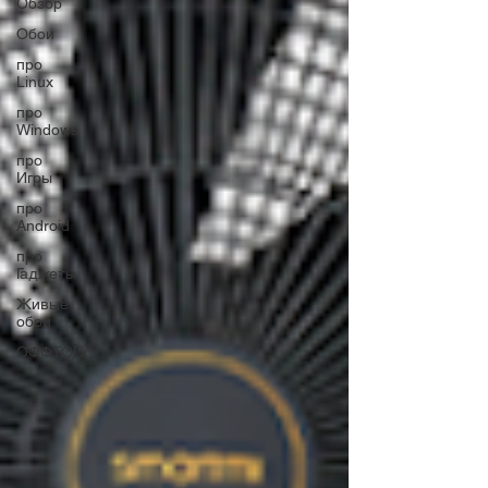
Обзор
Обои
про
Linux
про
Windows
про
Игры
про
Android
про
Гаджеты
Живые
обои
ОФФТОП