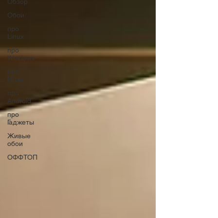
Обзор
Обои
про
Linux
про
Windows
про
Игры
про
Android
про
Гаджеты
Живые
обои
ОФФТОП