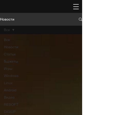
Новости
Все
Все
Новости
Статьи
Гаджеты
Игры
Windows
Linux
Android
Видео
RESOFT
DiGiUP