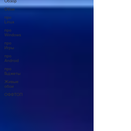
Обзор
Обои
про
Linux
про
Windows
про
Игры
про
Android
про
Гаджеты
Живые
обои
ОФФТОП