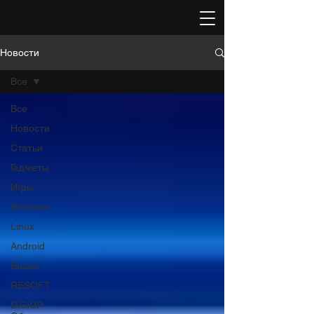
Новости
Все
Все
Новости
Статьи
Гаджеты
Игры
Windows
Linux
Android
Видео
RESOFT
DiGiUP