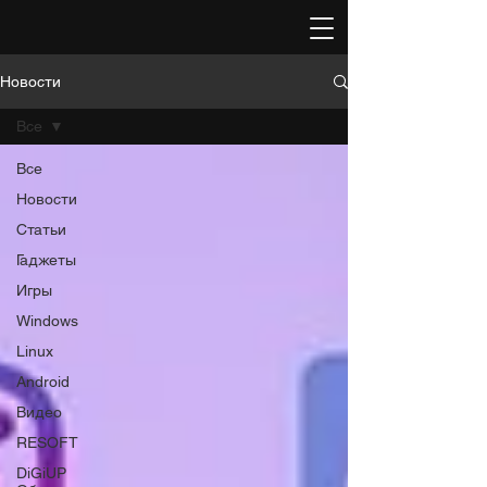
Новости
Все
Все
Новости
Статьи
Гаджеты
Игры
Windows
Linux
Android
Видео
RESOFT
DiGiUP