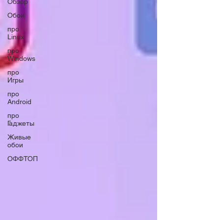
Обзор
Обои
про
Linux
про
Windows
про
Игры
про
Android
про
Гаджеты
Живые
обои
ОФФТОП