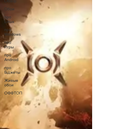
Обзор
Обои
про
Linux
про
Windows
про
Игры
про
Android
про
Гаджеты
Живые
обои
ОФФТОП