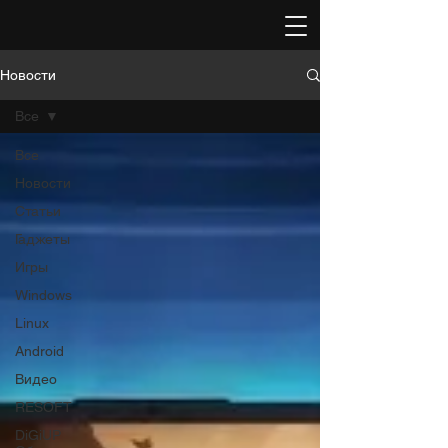
Новости
Все
Все
Новости
Статьи
Гаджеты
Игры
Windows
Linux
Android
Видео
RESOFT
DiGiUP