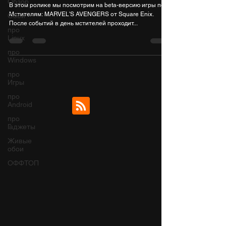
Обзор
В этом ролике мы посмотрим на beta-версию игры по
Мстителям: MARVEL'S AVENGERS от Square Enix.
Обои
После событий в день мстителей проходит...
про
Linux
про
Windows
про
Игры
про
Android
про
Гаджеты
Живые
обои
ОФФТОП