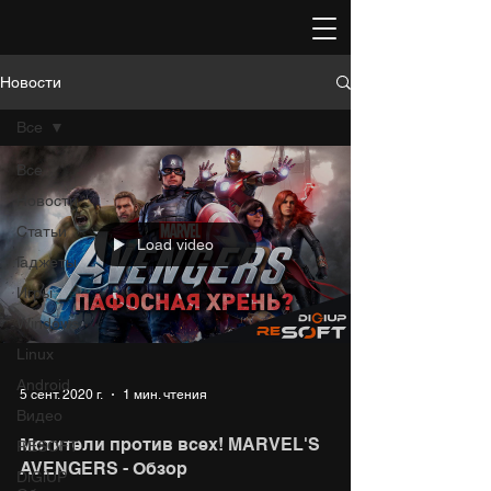
Новости
Все
Все
Новости
Статьи
Load video
Гаджеты
Игры
Windows
Linux
Android
5 сент. 2020 г.
1 мин. чтения
Видео
Мстители против всех! MARVEL'S
RESOFT
AVENGERS - Обзор
DiGiUP