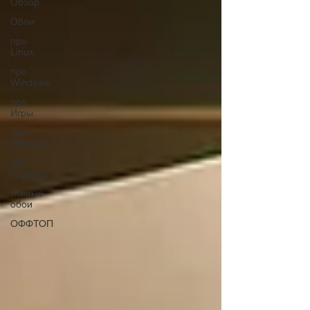
Обзор
Обои
про
Linux
про
Windows
про
Игры
про
Android
про
Гаджеты
Живые
обои
ОФФТОП