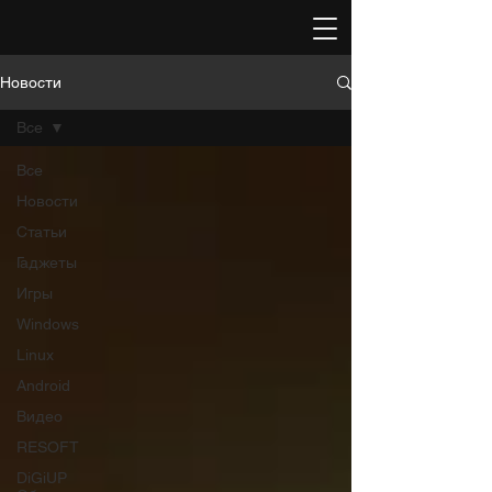
Новости
Все
Все
Новости
Статьи
Гаджеты
Игры
Windows
Linux
Android
Видео
RESOFT
DiGiUP