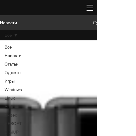
Новости
Все
Все
Новости
Статьи
Гаджеты
Игры
Windows
Linux
Android
Видео
RESOFT
DiGiUP