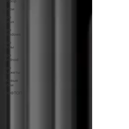
Обзор
Обои
про
Linux
про
Windows
про
Игры
про
Android
про
Гаджеты
Живые
обои
ОФФТОП