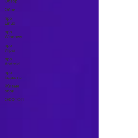
Обзор
Обои
про
Linux
про
Windows
про
Игры
про
Android
про
Гаджеты
Живые
обои
ОФФТОП