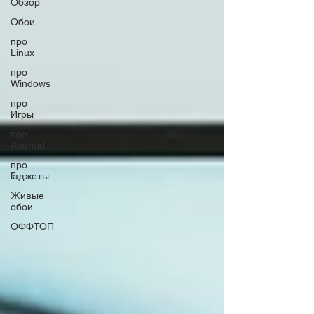
Обзор
Обои
про
Linux
про
Windows
про
Игры
про
Android
про
Гаджеты
Живые
обои
ОФФТОП