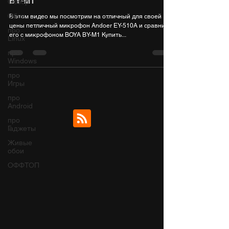
BY-M1
Обзор
Обои
В этом видео мы посмотрим на отличный для своей
цены петличный микрофон Andoer EY-510A и сравним
про
его с микрофоном BOYA BY-M1 Купить...
Linux
про
Windows
про
Игры
про
Android
про
Гаджеты
Живые
обои
ОФФТОП