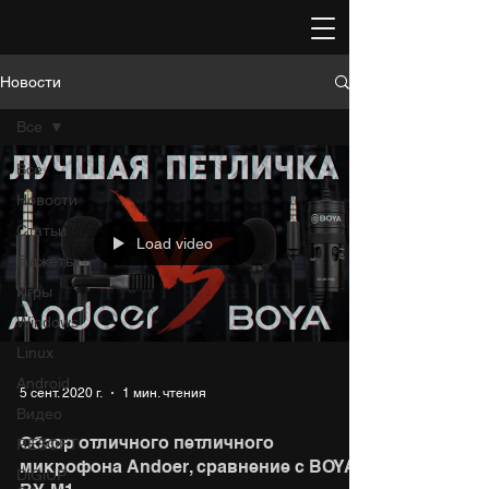
Новости
Все
Все
Новости
Статьи
Load video
Гаджеты
Игры
Windows
Linux
Android
5 сент. 2020 г.
1 мин. чтения
Видео
Обзор отличного петличного
RESOFT
микрофона Andoer, сравнение с BOYA
DiGiUP