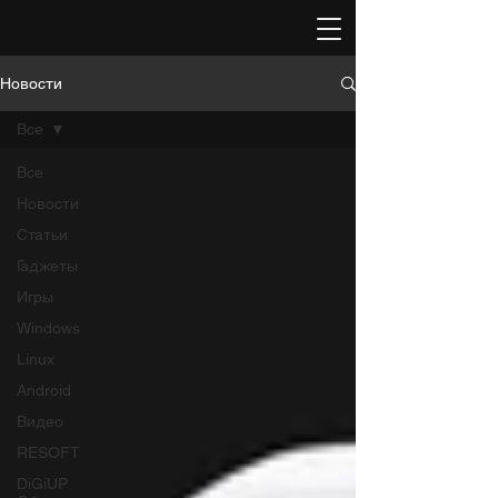
Новости
Все
Все
Новости
Статьи
Гаджеты
Игры
Windows
Linux
Android
Видео
RESOFT
DiGiUP