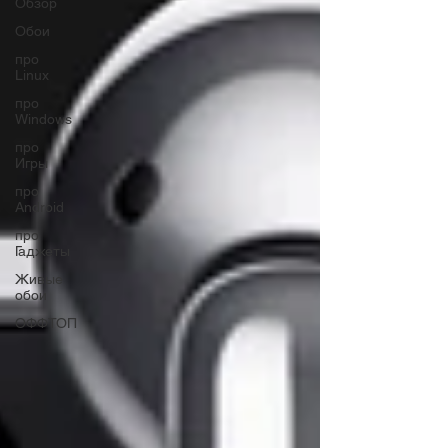
Обзор
Обои
про
Linux
про
Windows
про
Игры
про
Android
про
Гаджеты
Живые
обои
ОФФТОП