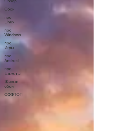
Обзор
Обои
про
Linux
про
Windows
про
Игры
про
Android
про
Гаджеты
Живые
обои
ОФФТОП