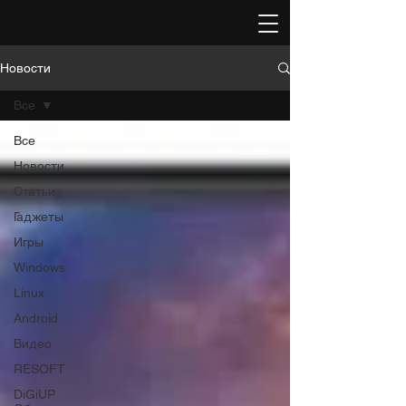
Новости
Все
Все
Новости
Статьи
Гаджеты
Игры
Windows
Linux
Android
Видео
RESOFT
DiGiUP