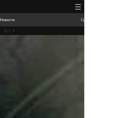
Новости
Все
Все
Новости
Статьи
Гаджеты
Игры
Windows
Linux
Android
Видео
RESOFT
DiGiUP