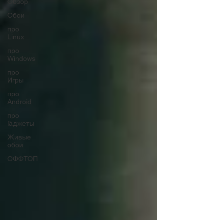
Обзор
Обои
про
Linux
про
Windows
про
Игры
про
Android
про
Гаджеты
Живые
обои
ОФФТОП