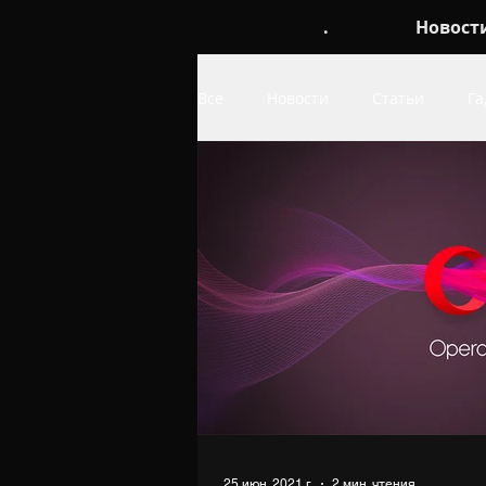
.
Новост
Все
Новости
Статьи
Га
Обои
про Linux
про W
25 июн. 2021 г.
2 мин. чтения